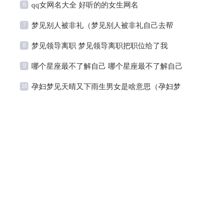
6
qq女网名大全 好听的的女生网名
7
梦见别人被非礼（梦见别人被非礼自己去帮
8
梦见领导离职 梦见领导离职把职位给了我
忙）
9
哪个星座最不了解自己 哪个星座最不了解自己
10
孕妇梦见天晴又下雨生男女是啥意思（孕妇梦
的感情
见天下雨是什么意思）