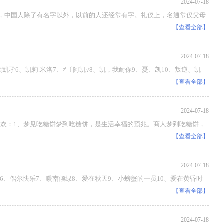
2024-07-18
中国人除了有名字以外，以前的人还经常有字。礼仪上，名通常仅父母
【查看全部】
2024-07-18
凱孑6、凯莉.米洛7、≠〔阿凯√8、凯，我耐你9、憂、凯10、叛逆、凯
【查看全部】
2024-07-18
欢：1、梦见吃糖饼梦到吃糖饼，是生活幸福的预兆。商人梦到吃糖饼，
【查看全部】
2024-07-18
 6、偶尔快乐7、暖南倾绿8、爱在秋天9、小螃蟹的一员10、爱在黄昏时
【查看全部】
2024-07-18