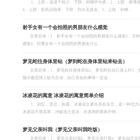
1、上联：奋进千程少、下联：闲聊半句多。2、上联：俸薄俭
4、上联：疾风识劲草、下联：烈火见真金。5、上联：剑锋...
射手女有一个会拍照的男朋友什么感觉
文章目录：1、射手女有一个会拍照的男朋友什么感觉2、天秤
感觉4、巨蟹女有一个会拍照的男朋友什么...
梦见蛇往身体里钻（梦到蛇在身体里钻来钻去）
文章目录：1、梦见蛇往身体里钻2、梦见蛇往自己身上扑3、梦
预示着恋情上较为主动，自己喜欢的事情一定会...
冰凌花的寓意 冰凌花的寓意简单介绍
1、回忆，坚忍，执着。冰凌花主要生存在东北，是一种北方高
冰凌花不畏高寒，冲破冻土坚冰，在凛冽的寒风中悄...
梦见父亲叫我（梦见父亲叫我吃饭）
文章目录：1、梦见父亲叫我2、梦见父亲打我3、梦见自己父亲