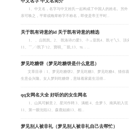
中文名字 中文名简介
1、中文名，名字与中文姓氏一起构成了中国人的姓名。另外，
亲可唤之，平辈或晚辈称字不称名，即使是帝王平时...
关于凯有诗意的id 关于凯有诗意的精选
1、 、尛凯凯。2、·凯洛诗の爱3、╄→亚凯4、凯そ乀5、頂尖
11、￣╱/凯孒’12、寶唄_⌒凱;13、℡．...
梦见吃糖饼（梦见吃糖饼是什么意思）
文章目录：1、梦见吃糖饼2、梦见吃糖3、梦见吃糖4、猜你喜
生意会兴隆。女人梦到吃糖饼，意味着家庭生活得...
qq女网名大全 好听的的女生网名
1、山风可解意 2、星河作聘 3、满栀 4、念梦 5、南风初入弦
11、第一眼沦陷12、森鹿姑娘13、相...
梦见别人被非礼（梦见别人被非礼自己去帮忙）