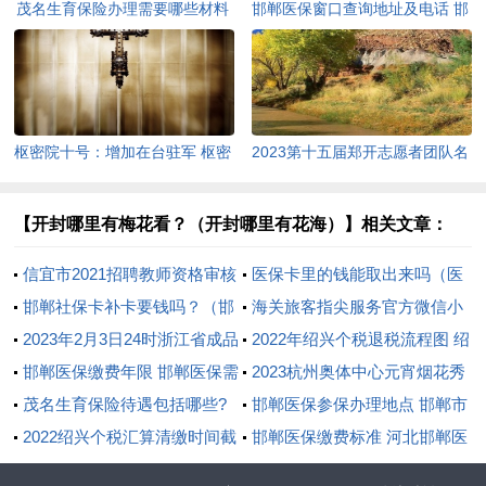
茂名生育保险办理需要哪些材料
邯郸医保窗口查询地址及电话 邯
茂名市生育保险申报条件
郸市医保大厅地址
枢密院十号：增加在台驻军 枢密
2023第十五届郑开志愿者团队名
院 军机处
单公布（郑开志愿者的工作）
【开封哪里有梅花看？（开封哪里有花海）】相关文章：
信宜市2021招聘教师资格审核
医保卡里的钱能取出来吗（医
什么时候开始？
邯郸社保卡补卡要钱吗？（邯
保卡里的钱会清零吗）
海关旅客指尖服务官方微信小
郸补办医保卡）
2023年2月3日24时浙江省成品
程序登录入口
2022年绍兴个税退税流程图 绍
油价格按机制上调
邯郸医保缴费年限 邯郸医保需
兴个人所得税退税
2023杭州奥体中心元宵烟花秀
要交够多少年
茂名生育保险待遇包括哪些?
观赏攻略 奥体烟花时间
邯郸医保参保办理地点 邯郸市
（茂名市职工生育保险办法）
2022绍兴个税汇算清缴时间截
邯山区医保中心在哪
邯郸医保缴费标准 河北邯郸医
止日期 2021年个税清缴汇算时
保政策