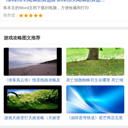
将本文的Word文档下载到电脑，方便收藏和打印
推荐度：
游戏攻略图文推荐
《侠客风云传》情圣线路攻略及
死亡细胞蜘蛛符文在哪里 死亡细
泡妹子注意事项一览 前言
胞蜘蛛符文获得方法详解
游戏天姬变打天姬攻略（天姬变
《崩坏星穹铁道》星芒商店五星
打天姬技巧）
光锥兑换推荐 星芒商店换什么